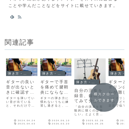
ことや学んだことなどをサイトに載せていきます。
関連記事
弾き方・練習
弾き方・練習
弾き方・練習
ギターの良い
ギターで手首
ギターと
弾き方・練習
音が出ないと
を痛めて腱鞘
オリンの
自分の演奏を
きに確認する
炎にならない
らが難し
横スクロー
録音、録画し
こと
ための工夫
ギターを弾いてい
ギターの弾き方に
バイオリン
ルできます
てみて分かる
い音が出ている
慣れないうちに練
ーは、どち
こと
と、それだけで楽
習し過ぎると、左
楽器で似て
「自分の演奏を客
しいものですね。
手首が痛くなって
で、バイオ
観的に聴くのは難
ときには、「音が
しまい、腱鞘炎に
弾けるとギ
しい」とよく言わ
響かない」「音が
なることがありま
わりとすぐ
れます。それは、
こもる」というこ
す。難しいコード
そうに思っ
2024.04.24
2024.06.10
2025.02.26
2024
自分の欠点や弱点
とがあります。弾
をずっと練習する
すが、実際
2025.04.03
2026.03.20
2025.09.25
2025
に向き合わないと
き方で良くなるこ
と、頑張って指を
単ではなか