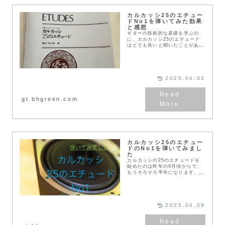
カルカッシ25のエチュー
ドNo1を弾いてみた効果
と感想
ギターの技術的な基礎を学ぶの
に、カルカッシ25のエチュード
はとても良いと聞いたことがあっ
たので、練習してみることにしま
した。TAB譜を見ながら初級から
中級くらいの曲を通して弾くこと
ができるようになって...
2025.04.03
gt.bhgreen.com
カルカッシ25のエチュー
ドのNo1を弾いてみまし
た
カルカッシの25のエチュードを
始めたのは昨年の9月頃からで、
もうそろそろ半年になります。少
しずつ弾けるところが増えて、楽
しくなってきています。まだま
だ、荒削りな感じですが、録音し
てみました。ほかの曲に...
2025.04.09