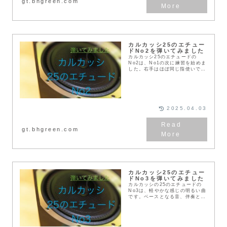
gt.bhgreen.com
カルカッシ25のエチュー
ドNo2を弾いてみました
カルカッシ25のエチュードの
No2は、No1の次に練習を始めま
した。右手はほぼ同じ指使いで、
和音が変わっていきます。指使い
が一定なので、何度も同じような
動かし方をするので、練習になり
ます。また、右手の...
2025.04.03
gt.bhgreen.com
カルカッシ25のエチュー
ドNo3を弾いてみました
カルカッシの25のエチュードの
No3は、軽やかな感じの明るい曲
です。ベースとなる音、伴奏とな
る音、メロディーラインとなる音
が組み合わさっていて、クラシッ
クギターらしい響きを楽しめま
す。No1、No2よ...