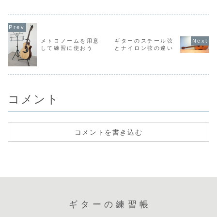
いけないからかも
とが多いので、ま
伸ばしたり力を加
す。逆に、
しれません。理想
ずは今の楽器で可
えたりするので、
を弾ける人
通りに弾けるよう
能ないい音を出せ
手首に負担がかか
オリンを弾
になるまでに、い
るようにしてみま
ります。上達に練
思う場合に
ろいろと練習と経
しょう。例えば、
習は欠かせません
じように難
験が必要になりま
弦の押さえが弱す
が、正しい姿勢
感じると思
す。たいていは、
メトロノームを用意
ギターのスチール弦
ぎ...
や...
す...
上手に弾けている
して練習に使おう
とナイロン弦の違い
と思いやすく、
そ...
コメント
コメントを書き込む
ギターの練習帳