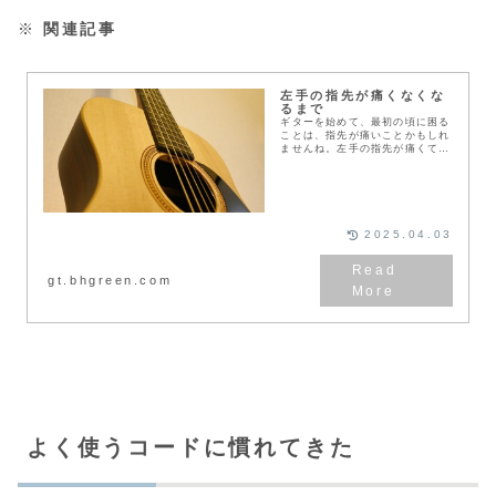
※
関連記事
左手の指先が痛くなくな
るまで
ギターを始めて、最初の頃に困る
ことは、指先が痛いことかもしれ
ませんね。左手の指先が痛くて、
「こんなに弦を押さえるのが痛か
ったら続けられないかも」と、私
自身も心配になりました。ギタリ
ストやギター講師の方...
2025.04.03
gt.bhgreen.com
よく使うコードに慣れてきた