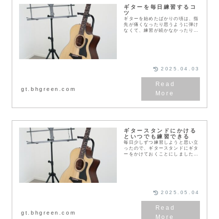
ギターを毎日練習するコ
ツ
ギターを始めたばかりの頃は、指
先が痛くなったり思うように弾け
なくて、練習が続かなかったりし
やすいです。特に最初のうちは、
毎日続けて練習すると、ギターの
コツをつかみやすくなり上達が早
くなります。練習を続...
2025.04.03
gt.bhgreen.com
ギタースタンドにかける
といつでも練習できる
毎日少しずつ練習しようと思い立
ったので、ギタースタンドにギタ
ーをかけておくことにしました。
上達のためには、センスがある人
もない人も、とにかく練習するこ
とが必要だからです。ギタースタ
ンドを使うと、ケース...
2025.05.04
gt.bhgreen.com