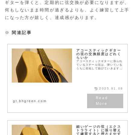
ギターを弾くと、定期的に弦交換が必要になりますが、
何もしないまま時間が過ぎるよりも、よく練習して上手
になった方が嬉しく、達成感があります。
※
関連記事
アコースティックギター
の弦の交換頻度はどれく
らいか
アコースティックギターに張られ
ているスチール弦は、弾いている
うちに劣化して錆びていきます。
全く弾かなくても、少しずつ古く
なっていき、劣化します。新しい
弦に交換すると、音の響きが明る
くなったり、大きな音...
2025.01.08
gt.bhgreen.com
細いゲージの弦（エクス
トラライト）に張り替え
て練習すると押さえやす