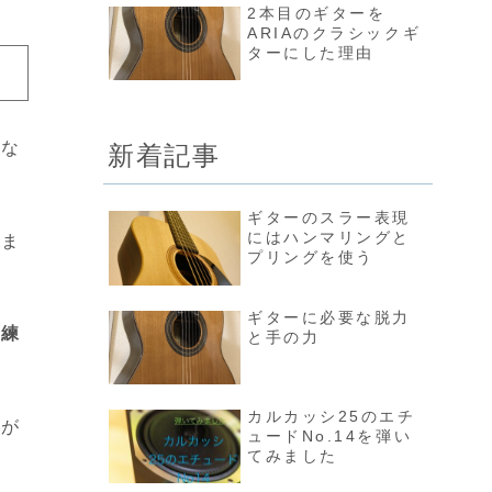
2本目のギターを
ARIAのクラシックギ
ターにした理由
かな
新着記事
ギターのスラー表現
にはハンマリングと
れま
プリングを使う
ギターに必要な脱力
で練
と手の力
カルカッシ25のエチ
果が
ュードNo.14を弾い
てみました