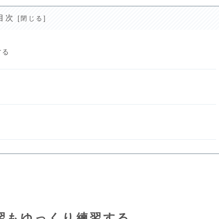
目次
する
習もゆっくり練習する